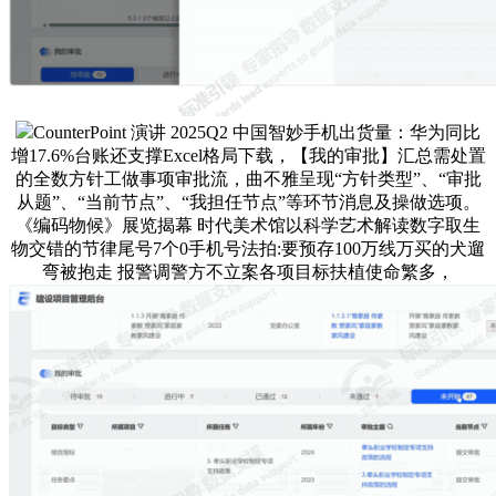
CounterPoint 演讲 2025Q2 中国智妙手机出货量：华为同比
增17.6%台账还支撑Excel格局下载，【我的审批】汇总需处置
的全数方针工做事项审批流，曲不雅呈现“方针类型”、“审批
从题”、“当前节点”、“我担任节点”等环节消息及操做选项。
《编码物候》展览揭幕 时代美术馆以科学艺术解读数字取生
物交错的节律尾号7个0手机号法拍:要预存100万线万买的犬遛
弯被抱走 报警调警方不立案各项目标扶植使命繁多，