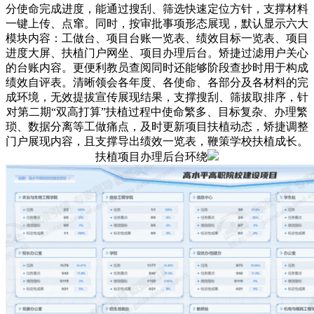
分使命完成进度，能通过搜刮、筛选快速定位方针，支撑材料
一键上传、点窜。同时，按审批事项形态展现，默认显示六大
模块内容：工做台、项目台账一览表、绩效目标一览表、项目
进度大屏、扶植门户网坐、项目办理后台。矫捷过滤用户关心
的台账内容。更便利教员查阅同时还能够阶段查抄时用于构成
绩效自评表。清晰领会各年度、各使命、各部分及各材料的完
成环境，无效提拔宣传展现结果，支撑搜刮、筛拔取排序，针
对第二期“双高打算”扶植过程中使命繁多、目标复杂、办理繁
琐、数据分离等工做痛点，及时更新项目扶植动态，矫捷调整
门户展现内容，且支撑导出绩效一览表，鞭策学校扶植成长。
扶植项目办理后台环绕