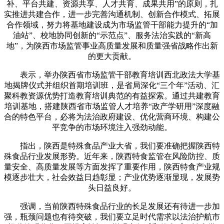
补、平台共建、资源共享、人才共育、成果共用”的原则，扎
实推进共建合作，进一步完善沟通机制、创新合作模式、拓展
合作领域，努力将基地建设成为市场监管干部能力提升的“加
油站”、校地协同创新的“示范点”、服务法治实践的“新高
地”，为陕西市场监管事业高质量发展和质量强省战略作出新
的更大贡献。
表示，举办陕西省市场监管干部教育培训西北政法大学基
地揭牌仪式并组织首期培训班，是省局深化“三个年”活动、汇
聚科教资源优势打造教育培训典范的有益探索。通过共建教育
培训基地，搭建陕西省市场监管人才培养“政产学研用”深度融
合的特色平台，必将为法治政府建设、优化营商环境、构建公
平竞争的市场环境注入强劲动能。
指出，陕西是特殊食品产业大省，我们要准确把握陕西特
殊食品行业发展形势。近年来，陕西特食监管在风险防控、质
量安全、高质量发展等方面发挥了重要作用，陕西特食产业规
模逐步壮大，社会效益日趋彰显；产业优势逐渐显现，发展势
头日益良好。
强调，当前陕西特殊食品行业的长足发展还有待进一步加
强，瓶颈问题也有待突破，我们要立足时代需求以法治护航市